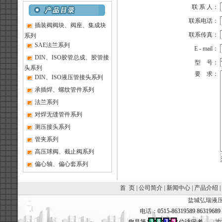
联 系 人：
联系电话：
插装阀阀块、阀座、集成块
联系传真：
系列
SAE法兰系列
E - mail：
DIN、ISO胶管总成、胶管接
型 号：
头系列
要 求：
DIN、ISO液压管接头系列
承插焊、螺纹管件系列
法兰系列
对焊无缝管件系列
测压接头系列
管夹系列
高压球阀、截止阀系列
偏心轴、偏心套系列
首 页
|
公司简介
|
新闻中心
|
产品介绍
|
盐城弘瑞液压
电话：
0515-86319589 8631968
地