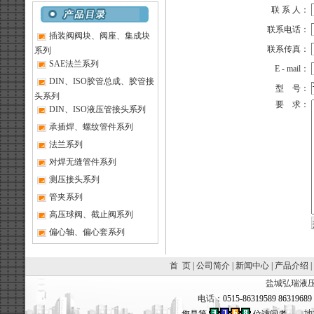
联 系 人：
联系电话：
插装阀阀块、阀座、集成块
联系传真：
系列
SAE法兰系列
E - mail：
DIN、ISO胶管总成、胶管接
型 号：
头系列
要 求：
DIN、ISO液压管接头系列
承插焊、螺纹管件系列
法兰系列
对焊无缝管件系列
测压接头系列
管夹系列
高压球阀、截止阀系列
偏心轴、偏心套系列
首 页
|
公司简介
|
新闻中心
|
产品介绍
|
盐城弘瑞液压
电话：
0515-86319589 8631968
地